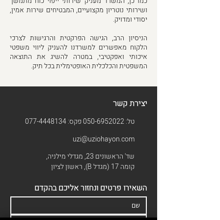
כמו כן, המשרד מעניק שירותי ייפוי כוח מתמשך
ושירותי נוטריון מקצועיים, המבטיחים שירות אמין,
יסודי ומדויק.
הניסיון הרב, הגישה הפרקטית והרגישות לצרכי
הלקוח מאפשרים למשרדנו להעניק ליווי משפטי
איכותי ואפקטיבי, במטרה להשיג את התוצאה
המשפטית והכלכלית האופטימלית בכל תיק.
יצירת קשר
טל:
050-6952022
פקס:
077-4448134
uzi@uziohayon.com
שד' הראשונים 23, מגדלי מילניה,
קומה 17 (מגדל B), ראשון לציון
השאירו פרטים ונחזור אליכם בהקדם