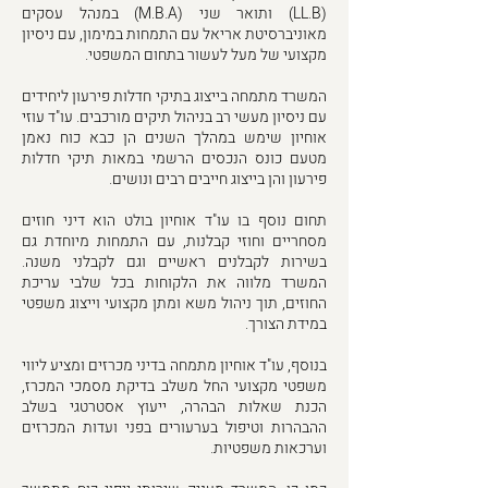
(LL.B) ותואר שני (M.B.A) במנהל עסקים
מאוניברסיטת אריאל עם התמחות במימון, עם ניסיון
מקצועי של מעל לעשור בתחום המשפטי.
המשרד מתמחה בייצוג בתיקי חדלות פירעון ליחידים
עם ניסיון מעשי רב בניהול תיקים מורכבים. עו"ד עוזי
אוחיון שימש במהלך השנים הן כבא כוח נאמן
מטעם כונס הנכסים הרשמי במאות תיקי חדלות
פירעון והן בייצוג חייבים רבים ונושים.
תחום נוסף בו עו"ד אוחיון בולט הוא דיני חוזים
מסחריים וחוזי קבלנות, עם התמחות מיוחדת גם
בשירות לקבלנים ראשיים וגם לקבלני משנה.
המשרד מלווה את הלקוחות בכל שלבי עריכת
החוזים, תוך ניהול משא ומתן מקצועי וייצוג משפטי
במידת הצורך.
בנוסף, עו"ד אוחיון מתמחה בדיני מכרזים ומציע ליווי
משפטי מקצועי החל משלב בדיקת מסמכי המכרז,
הכנת שאלות הבהרה, ייעוץ אסטרטגי בשלב
ההבהרות וטיפול בערעורים בפני ועדות המכרזים
וערכאות משפטיות.