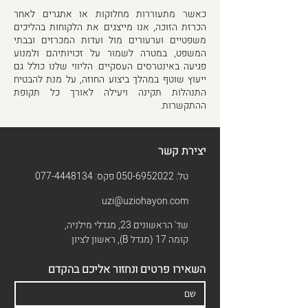
כאשר מתעוררות מחלוקות או אתגרים לאחר
הכרזת הזוכה, אנו מייצגים את הלקוחות בהליכים
משפטיים וערעורים מול ועדות המכרזים ובבתי
המשפט, במטרה לשמור על זכויותיהם ולמנוע
פגיעה באינטרסים העסקיים. הליווי שלנו כולל גם
ייעוץ שוטף במהלך ביצוע החוזה, על מנת להבטיח
התנהלות תקינה ויעילה לאורך כל תקופת
ההתקשרות.
יצירת קשר
טל:
050-6952022
פקס:
077-4448134
uzi@uziohayon.com
שד' הראשונים 23, מגדלי מילניה,
קומה 17 (מגדל B), ראשון לציון
השאירו פרטים ונחזור אליכם בהקדם